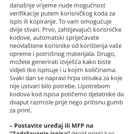
današnje vrijeme nude mogućnost
verifikacije putem korisničkog koda za
ispis ili kopiranje. To vam omogućuje
dvije stvari. Prvo, zahtijevajući korisničke
kodove, automatski spriječavate
neovlaštene korisnike od korištenja vaše
opreme i potrošnog materijala. Drugo,
možete generirati izvješća kako biste
vidjeli tko ispisuje i u kojim količinama.
Svaki dan se napravi hrpa otisaka za koje
nije ustvari bilo potrebe. Upotrebom
kodova kod ispisa potičemo djelatnike da
dvaput razmisle prije nego pritisnu gumb
za print.
– Postavite uređaj ili MFP na
“Zadržavanje ispisa”
(Hold print) kao