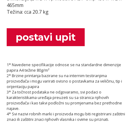
465mm
Težina: cca 20.7 kg
postavi upit
1* Navedene specifikacije odnose se na standardne dimenzije
papira A4 težine 80g/m²
2* Brzine printanja bazirane su na internim testiranjima
proizvođača i mogu varirati ovisno o postavkama za veličinu, tip i
orijentaciju papira
3* Za točnost podataka ne odgovaramo, svi podaci o
karakteristikama uređaja preuzeti su sa stranica njihovih
proizvođača i kao takvi podložni su promjenama bez prethodne
najave.
4* Svi nazivi robnih marki i proizvoda mogu biti registrirani zaštitni
znaci ili zaštitni znaci njihovih vlasnika i ovime su priznati.