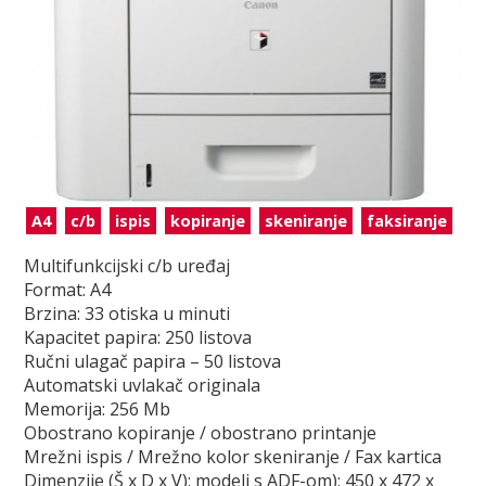
A4
c/b
ispis
kopiranje
skeniranje
faksiranje
Multifunkcijski c/b uređaj
Format: A4
Brzina: 33 otiska u minuti
Kapacitet papira: 250 listova
Ručni ulagač papira – 50 listova
Automatski uvlakač originala
Memorija: 256 Mb
Obostrano kopiranje / obostrano printanje
Mrežni ispis / Mrežno kolor skeniranje / Fax kartica
Dimenzije (Š x D x V): modeli s ADF-om): 450 x 472 x