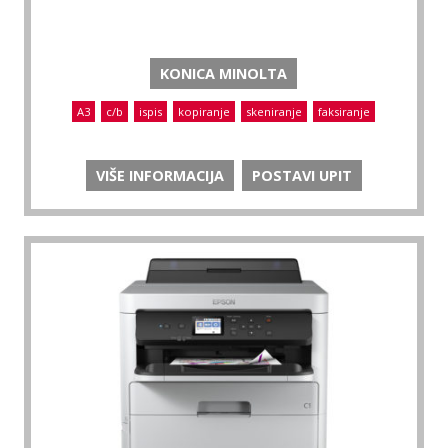
KONICA MINOLTA
A3
c/b
ispis
kopiranje
skeniranje
faksiranje
VIŠE INFORMACIJA
POSTAVI UPIT