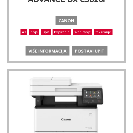
CANON
A3
boja
ispis
kopiranje
skeniranje
faksiranje
VIŠE INFORMACIJA
POSTAVI UPIT