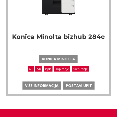
Konica Minolta bizhub 284e
KONICA MINOLTA
A3
c/b
ispis
kopiranje
skeniranje
VIŠE INFORMACIJA
POSTAVI UPIT