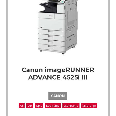
Canon imageRUNNER
ADVANCE 4525i III
CANON
A3
c/b
ispis
kopiranje
skeniranje
faksiranje