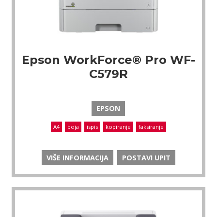
Epson WorkForce® Pro WF-
C579R
EPSON
A4
boja
ispis
kopiranje
faksiranje
VIŠE INFORMACIJA
POSTAVI UPIT