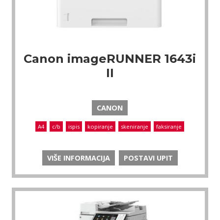
Canon imageRUNNER 1643i
II
CANON
A4
c/b
ispis
kopiranje
skeniranje
faksiranje
VIŠE INFORMACIJA
POSTAVI UPIT