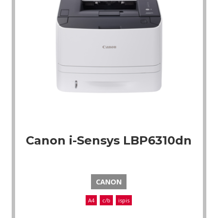
Canon i-Sensys LBP6310dn
CANON
A4
c/b
ispis