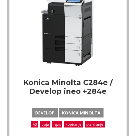
Konica Minolta C284e /
Develop ineo +284e
DEVELOP
KONICA MINOLTA
A3
boja
ispis
kopiranje
skeniranje