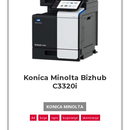
Konica Minolta Bizhub
C3320i
KONICA MINOLTA
A4
boja
ispis
kopiranje
skeniranje