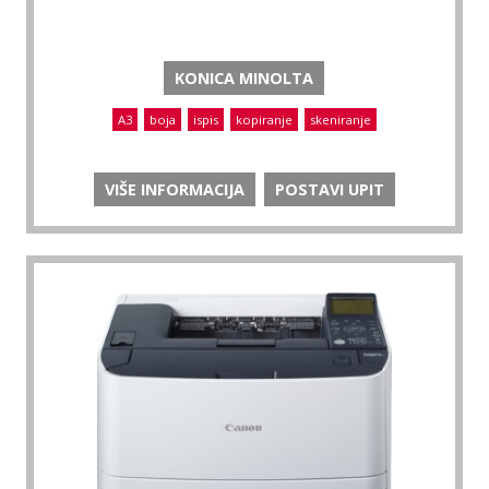
KONICA MINOLTA
A3
boja
ispis
kopiranje
skeniranje
VIŠE INFORMACIJA
POSTAVI UPIT