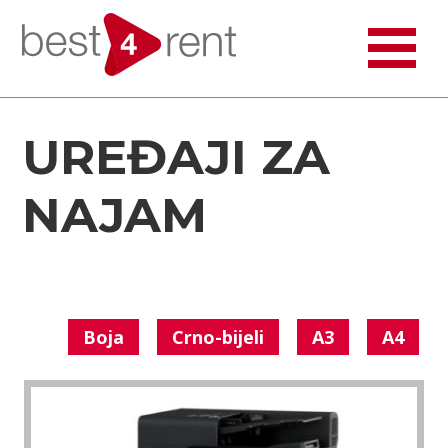
UREĐAJI ZA
NAJAM
Boja
Crno-bijeli
A3
A4