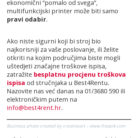
ekonomični “pomalo od svega”,
multifunkcijski printer može biti samo
pravi odabir
.
Ako niste sigurni koji bi stroj bio
najkorisniji za vaše poslovanje, ili želite
otkriti na kojim područjima biste mogli
uštedjeti značajne troškove ispisa,
zatražite
besplatnu procjenu troškova
ispisa
od stručnjaka u Best4Rentu.
Nazovite nas već danas na 01/3680 590 ili
elektroničkim putem na
info@best4rent.hr
.
Business photo created by creativeart – www.freepik.com